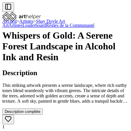
Accueil
>
Artistes
>
Shay Doyle Art
Art
Artistes
Leaderboard
Règles de la Communauté
Whispers of Gold: A Serene
Forest Landscape in Alcohol
Ink and Resin
Description
This striking artwork presents a serene landscape, where rich earthy
tones blend seamlessly with vibrant greens. The intricate details of
the trees, adorned with golden accents, create a sense of depth and
texture. A soft sky, painted in gentle blues, adds a tranquil backdrop
to the scene. This piece invites contemplation and would enhance
any space with its natural beauty and elegance.
Description complète
1