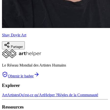
Shay Doyle Art
Partager
Le Réseau Mondial des Artistes Humains
Obtenir le badge
Explorer
Art
Artistes
Qu'est-ce qu'ArtHelper ?
Règles de la Communauté
Ressources