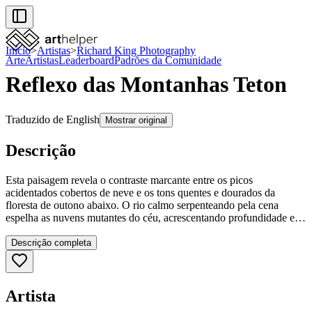
Início
>
Artistas
>
Richard King Photography
Arte
Artistas
Leaderboard
Padrões da Comunidade
Reflexo das Montanhas Teton
Traduzido de English
Mostrar original
Descrição
Esta paisagem revela o contraste marcante entre os picos
acidentados cobertos de neve e os tons quentes e dourados da
floresta de outono abaixo. O rio calmo serpenteando pela cena
espelha as nuvens mutantes do céu, acrescentando profundidade e
tranquilidade. A imagem apresenta um equilíbrio perfeito entre a
força e a serenidade da natureza, tornando-se uma adição
Descrição completa
revigorante a qualquer espaço.
Artista